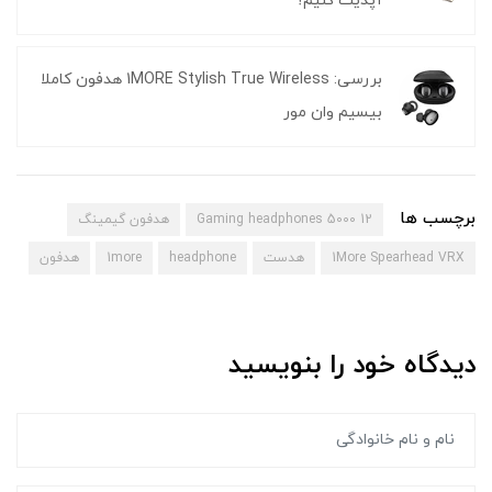
آپدیت کنیم؟
بررسی: 1MORE Stylish True Wireless هدفون کاملا
بیسیم وان مور
برچسب ها
12 5000 Gaming headphones
هدفون گیمینگ
1More Spearhead VRX
هدست
headphone
1more
هدفون
دیدگاه خود را بنویسید