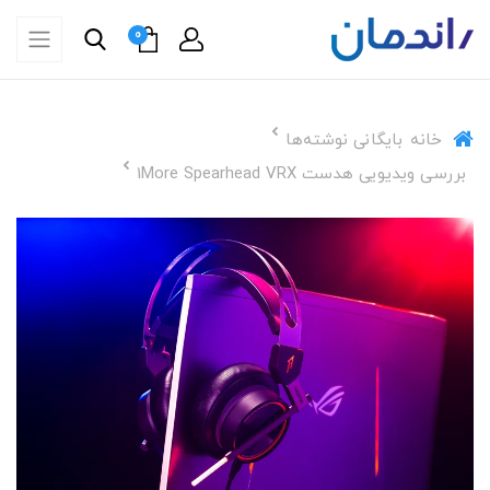
0
خانه
بایگانی نوشته‌ها
بررسی ویدیویی هدست 1More Spearhead VRX