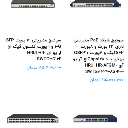
سوئیچ شبکه PoE مدیریتی
سوئیچ مدیریتی 12 پورت SFP
دارای ۲۴ پورت و ۸پورت
10G و 1 پورت کنسول گیگ اچ
SFPگیگ و ۴پورت GSFP۱۰
ار یو ای HRUI HR-
پهنای باند Gbps۱۲۸اچ آر یو
SWTG3C12F
آی HRUI HR-AFGM-
85,700,000 تومان
SWTG342408S-400
115,000,000 تومان