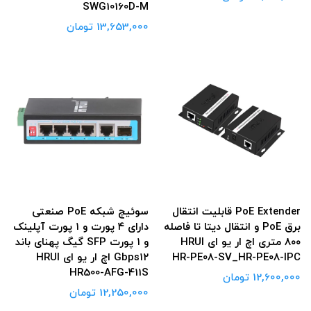
SWG10160D-M
13,653,000 تومان
PoE Extender قابلیت انتقال
سوئیچ شبکه PoE صنعتی
برق PoE و انتقال دیتا تا فاصله
دارای ۴ پورت و ۱ پورت آپلینک
۸۰۰ متری اچ ار یو ای HRUI
و ۱ پورت SFP گیگ پهنای باند
HR-PE08-SV_HR-PE08-IPC
Gbps۱۲ اچ ار یو ای HRUI
HR500-AFG-411S
12,600,000 تومان
12,250,000 تومان