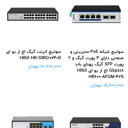
سوئیچ شبکه PoE مدیریتی و
سوئیچ اترنت گیگ اچ ار یو ای
صنعتی دارای ۴ پورت گیگ و ۲
HRUI HR-SWG10240D
پورت SFP گیگ پهنای باند
17,760,000 تومان
Gbps۱۸ اچ ار یو ای HRUI
HR600-AFGM-42S
18,600,000 تومان